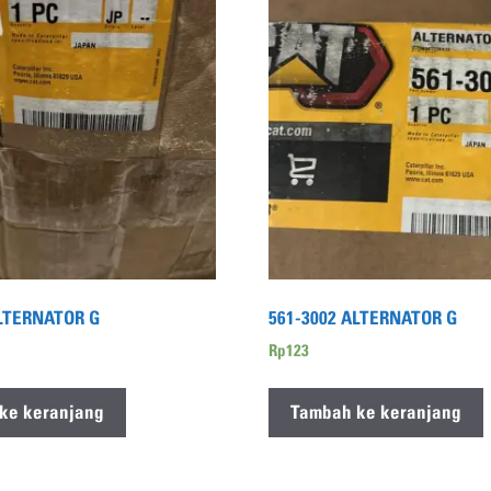
ALTERNATOR G
561-3002 ALTERNATOR G
Rp
123
ke keranjang
Tambah ke keranjang