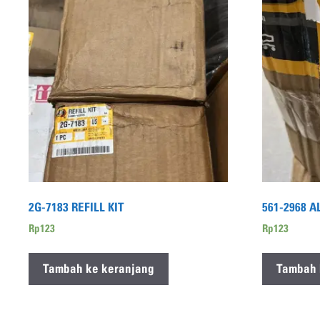
2G-7183 REFILL KIT
561-2968 
Rp
123
Rp
123
Tambah ke keranjang
Tambah 