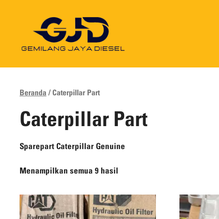
Langsung
ke
isi
Beranda
/ Caterpillar Part
Caterpillar Part
Sparepart Caterpillar Genuine
Menampilkan semua 9 hasil